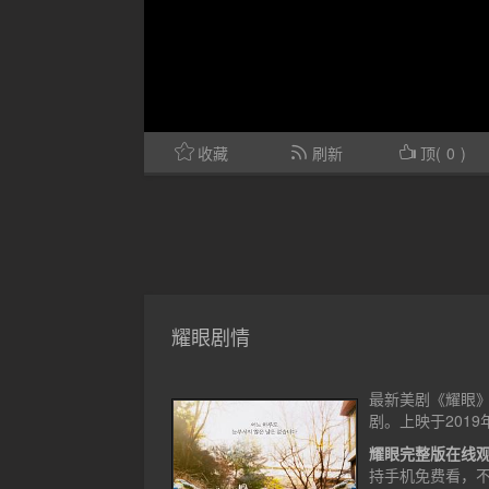
收藏
刷新
顶(
0
)
耀眼剧情
最新美剧《耀眼》
剧。上映于2019
耀眼完整版在线
持手机免费看，