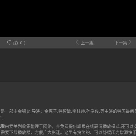
踩(
0
)
上一集
下一集
是一部由金锡允,导演；金惠子,韩智敏,南柱赫,孙浩俊,等主演的韩国最新
年，
观看
由爱美剧收集整理于网络，并免费提供
耀眼
在线高清播放模式,还可以
不需要下载播放器，方便广大影迷。这里有搞笑的、可以舒缓压力增添快