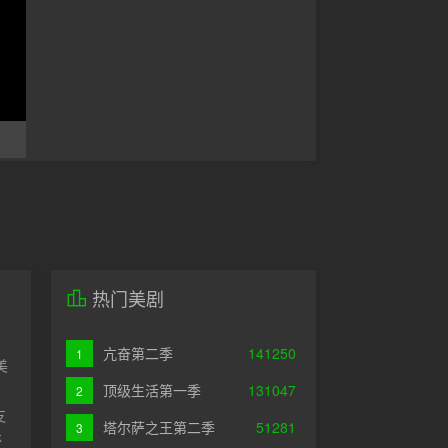
热门美剧
亢奋第二季
141250
1
美
顶级生活第一季
131047
2
支
塔尔萨之王第二季
51281
3
乐