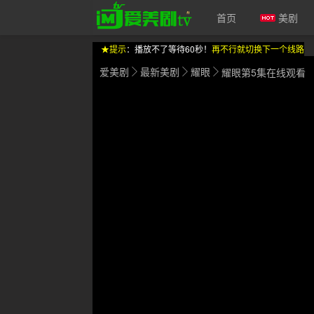
首页
美剧
★提示
：播放不了等待60秒！
再不行就切换下一个线路
爱美剧
最新美剧
耀眼
耀眼第5集在线观看
爱美剧