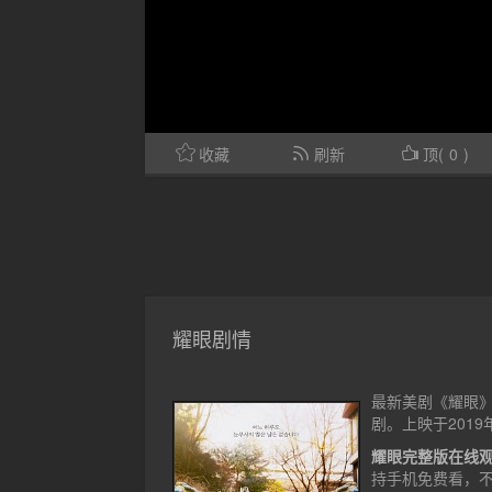
收藏
刷新
顶(
0
)
耀眼剧情
最新美剧《耀眼》
剧。上映于2019
耀眼完整版在线
持手机免费看，