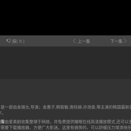
踩(
0
)
上一集
下一集
是一部由金锡允,导演；金惠子,韩智敏,南柱赫,孙浩俊,等主演的韩国最新
年，
观看
由爱美剧收集整理于网络，并免费提供
耀眼
在线高清播放模式,还可以
不需要下载播放器，方便广大影迷。这里有搞笑的、可以舒缓压力增添快