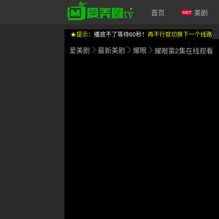
首页
美剧
★提示
：播放不了等待60秒！
再不行就切换下一个线路
爱美剧
最新美剧
耀眼
耀眼第2集在线观看
爱美剧