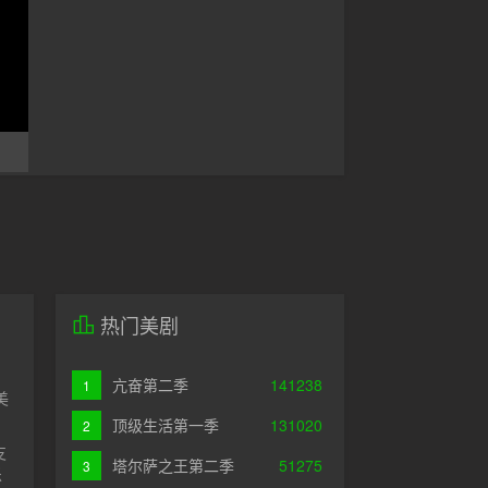
热门美剧
亢奋第二季
141238
1
美
顶级生活第一季
131020
2
支
塔尔萨之王第二季
51275
3
乐