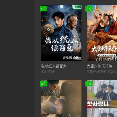
4.0
3.0
更新第10集
更新第
我以纸人镇百鬼
大唐少年天行传
苏木 苏远山
王培熙,卢思宇,石夏沫
3.0
3.0