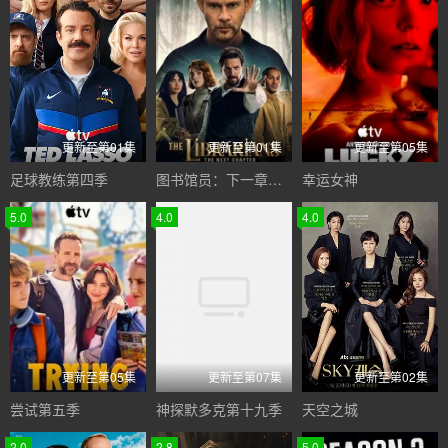
更新至第01集
更新至第01集
更新至第05集
足球教练第四季
图书馆员：下一章第二季
幸运女神
5.0
4.0
4.0
更新至第05集
更新至第07集
更新至第02集
尝试第五季
神探默多克第十九季
天空之城
2.0
2.8
5.0