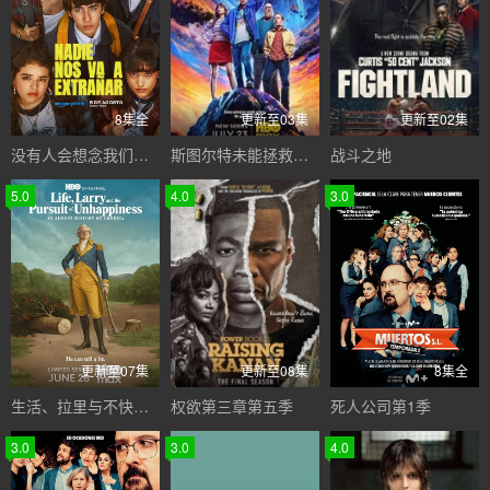
8集全
更新至03集
更新至02集
没有人会想念我们第一季
斯图尔特未能拯救宇宙
战斗之地
5.0
4.0
3.0
更新至07集
更新至08集
8集全
生活、拉里与不快乐的追求：一部美国史
权欲第三章第五季
死人公司第1季
3.0
3.0
4.0