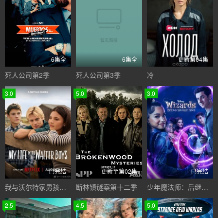
6集全
6集全
更新第04集
死人公司第2季
死人公司第3季
冷
3.0
5.0
3.0
已完结
更新至第02集
已完结
我与沃尔特家男孩的生活第三季
断林镇谜案第十二季
少年魔法师：后继者第三季
2.5
4.5
5.0