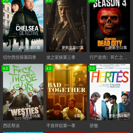
更新至第01集
更新至第07集
更新至02集
切尔西侦探第四季
龙之家族第三季
行尸走肉：死亡之城第三季
4.0
4.0
3.0
更新至05集
6集全
更新至08集
西区帮派
不良伴侣第一季
骄傲