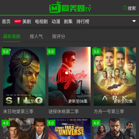
搜索
首页
美剧
电视剧
动漫
剧集
排行榜
爱美剧
最新美剧
按人气
按评分
5.0
5.0
3.0
更新至06集
更新至08集
更新至02集
末日地堡第三季
谜探休格第二季
方舟一号第三季
4.0
5.0
4.0