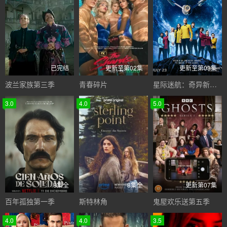
已完结
更新至第02集
更新至第03集
波兰家族第三季
青春碎片
星际迷航：奇异新世界第四季
3.0
4.0
5.0
8集全
8集全
更新第07集
百年孤独第一季
斯特林角
鬼屋欢乐送第五季
4.0
4.0
3.5