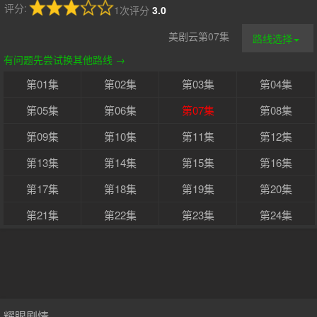
评分:
1次评分
3.0
美剧云第07集
路线选择
有问题先尝试换其他路线 →
第01集
第02集
第03集
第04集
第05集
第06集
第07集
第08集
第09集
第10集
第11集
第12集
第13集
第14集
第15集
第16集
第17集
第18集
第19集
第20集
第21集
第22集
第23集
第24集
第25集
第26集
第27集
第28集
第29集
第30集
耀眼剧情