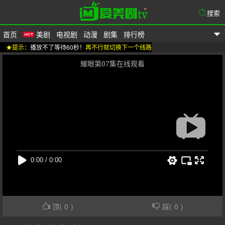
搜索
首页
美剧
电视剧
动漫
剧集
排行榜
★提示
：播放不了等待60秒！
再不行就切换下一个线路
爱美剧
耀眼第07集在线观看
顶(
0
)
踩(
0
)