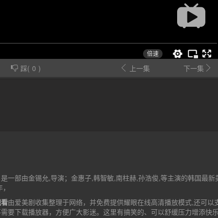
踩(
0
)
上一集
下一集
是一部由金锡允,导演；金惠子,韩智敏,南柱赫,孙浩俊,等主演的韩国最新
年，
观看
由爱美剧收集整理于网络，并免费提供
耀眼
在线高清播放模式,还可以
不需要下载播放器，方便广大影迷。这里有搞笑的、可以舒缓压力增添快