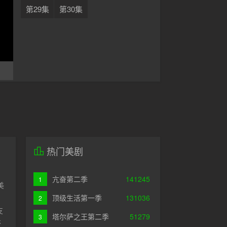
第29集
第30集
热门美剧
亢奋第二季
141245
1
美
顶级生活第一季
131036
2
支
塔尔萨之王第二季
51279
3
乐