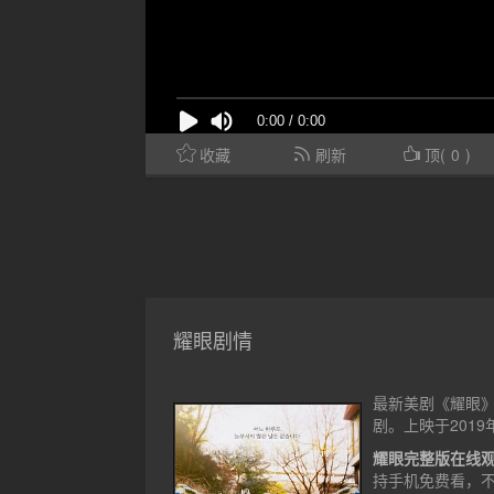
收藏
刷新
顶(
0
)
耀眼剧情
最新美剧《耀眼》
剧。上映于2019
耀眼完整版在线
持手机免费看，