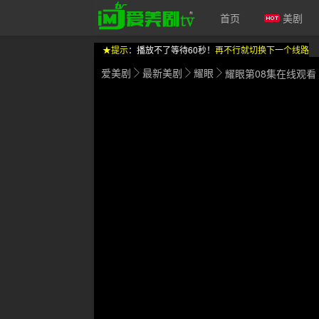
首页
美剧
★提示
：播放不了等待60秒！
再不行就切换下一个线路
爱美剧
最新美剧
耀眼
耀眼第08集在线观看
爱美剧