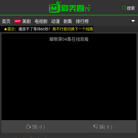
搜索
首页
美剧
电视剧
动漫
剧集
排行榜
★提示
：播放不了等待60秒！
再不行就切换下一个线路
爱美剧
耀眼第04集在线观看
顶(
0
)
踩(
0
)