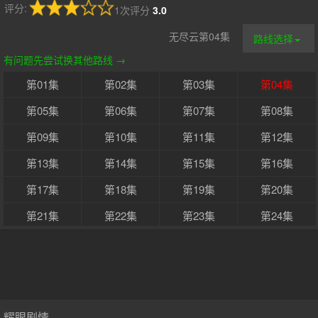
评分:
1次评分
3.0
无尽云第04集
路线选择
有问题先尝试换其他路线 →
第01集
第02集
第03集
第04集
第05集
第06集
第07集
第08集
第09集
第10集
第11集
第12集
第13集
第14集
第15集
第16集
第17集
第18集
第19集
第20集
第21集
第22集
第23集
第24集
第25集
第26集
第27集
第28集
第29集
第30集
耀眼剧情