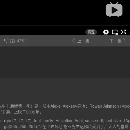
踩(
475
)
上一集
下一集
通版第一季》是一部由Alexei Alexeev导演；Rowan Atkinson (Voic
/卡通。上映于2002年，
: rgb(17, 17, 17); font-family: Helvetica, Arial, sans-serif; font-size: 13
olor: rgb(255, 255, 255);">在世界各地,憨豆先生这部片受到了广大人的喜爱