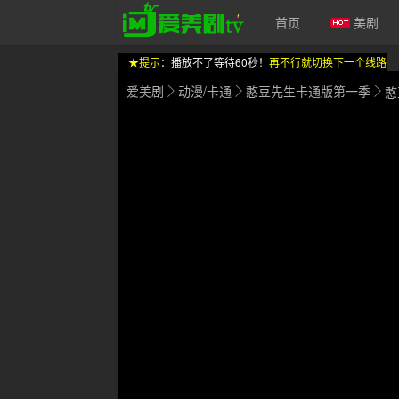
首页
美剧
★提示
：播放不了等待60秒！
再不行就切换下一个线路
爱美剧
动漫/卡通
憨豆先生卡通版第一季
憨
爱美剧