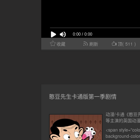
收藏
刷新
顶(
511
)
憨豆先生卡通版第一季剧情
动漫/卡通《憨豆先生卡
等主演的英国动漫
<span style="color
background-c