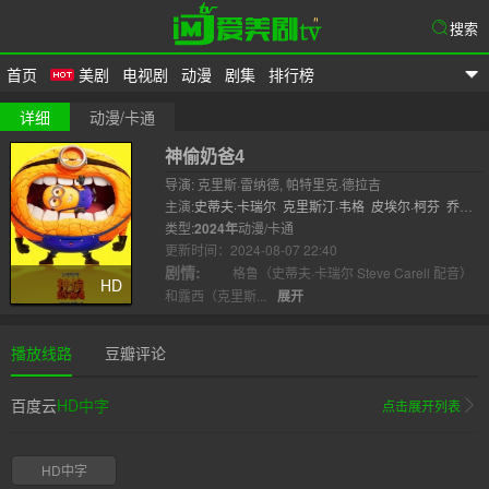
搜索
首页
美剧
电视剧
动漫
剧集
排行榜
爱美剧
详细
动漫/卡通
神偷奶爸4
导演: 克里斯·雷纳德, 帕特里克·德拉吉
主演:
史蒂夫·卡瑞尔
克里斯汀·韦格
皮埃尔·柯芬
乔伊·
金
类型:
威尔·法瑞尔
2024年
动漫/卡通
索菲娅·维加拉
克里斯·雷纳德
麦迪逊·
波兰
更新时间：2024-08-07 22:40
达..
剧情:
格鲁（史蒂夫·卡瑞尔 Steve Carell 配音）
HD
和露西（克里斯...
展开
播放线路
豆瓣评论
百度云
HD中字
点击展开列表
HD中字