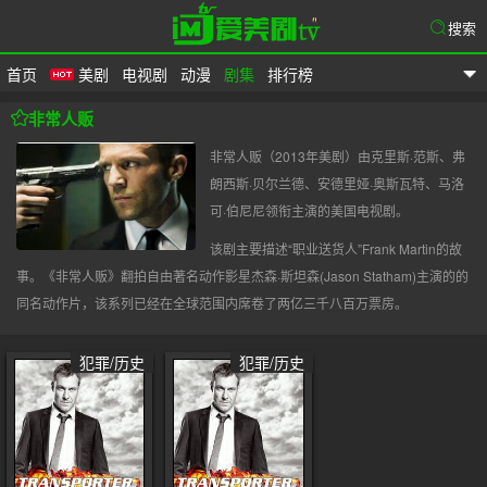
搜索
首页
美剧
电视剧
动漫
剧集
排行榜
爱美剧
非常人贩
非常人贩（2013年美剧）由克里斯·范斯、弗
朗西斯·贝尔兰德、安德里娅·奥斯瓦特、马洛
可·伯尼尼领衔主演的美国电视剧。
该剧主要描述“职业送货人”Frank Martin的故
事。《非常人贩》翻拍自由著名动作影星杰森·斯坦森(Jason Statham)主演的的
同名动作片，该系列已经在全球范围内席卷了两亿三千八百万票房。
犯罪/历史
犯罪/历史