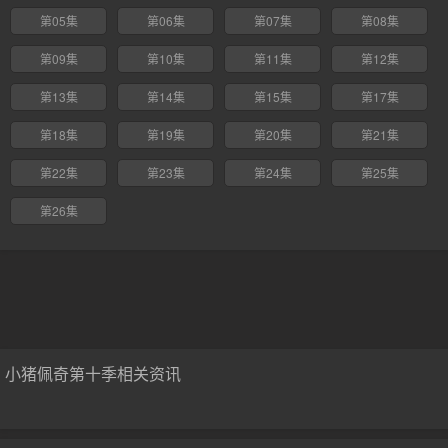
第05集
第06集
第07集
第08集
第09集
第10集
第11集
第12集
第13集
第14集
第15集
第17集
第18集
第19集
第20集
第21集
第22集
第23集
第24集
第25集
第26集
小猪佩奇第十季相关资讯