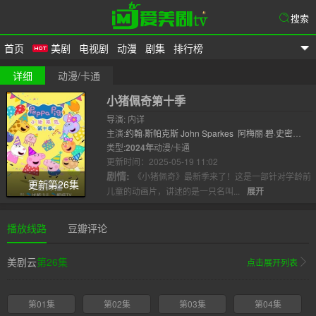
搜索
首页
美剧
电视剧
动漫
剧集
排行榜
爱美剧
详细
动漫/卡通
小猪佩奇第十季
导演: 内详
主演:
约翰·斯帕克斯 John Sparkes
阿梅丽·碧·史密
斯
类型:
理查德·赖丁斯
2024年
动漫/卡通
莫温娜·班克斯
Kira Monteit..
更新时间：2025-05-19 11:02
剧情:
《小猪佩奇》最新季来了！这是一部针对学龄前
更新第26集
儿童的动画片，讲述的是一只名叫...
展开
播放线路
豆瓣评论
美剧云
第26集
点击展开列表
第01集
第02集
第03集
第04集