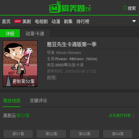
搜索
首页
美剧
电视剧
动漫
剧集
排行榜
爱美剧
详细
动漫/卡通
憨豆先生卡通版第一季
导演: Alexei Alexeev
主演:
Rowan
Atkinson
(Voice)
类型:
2002年
动漫/卡通
更新时间：2025-03-26 17:02
剧情:
更新第52集
播放线路
豆瓣评论
美剧云
第52集
点击展开列表
第01集
第02集
第03集
第04集