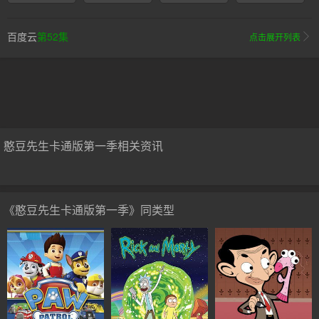
百度云
第52集
点击展开列表
憨豆先生卡通版第一季相关资讯
《憨豆先生卡通版第一季》同类型