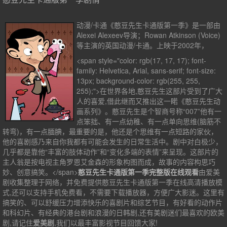
第37集
第38集
第39集
第40集
第41集
第42集
第43集
第44集
动漫/卡通《憨豆先生卡通版第一季》是一部由
Alexei Alexeev导演；Rowan Atkinson (Voice)
第45集
第46集
第47集
第48集
等主演的英国动漫/卡通。上映于2002年，
第49集
第50集
第51集
第52集
<span style="color: rgb(17, 17, 17); font-
family: Helvetica, Arial, sans-serif; font-size:
13px; background-color: rgb(255, 255,
255);">在世界各地,憨豆先生这部片受到了广大
人的喜爱,借此继而又推出这一睰《憨豆先生动
画系列》。憨豆先生是个智商号称“007”他有一
点笨拙、有一点幼稚、有一点单向思维(脑筋不
转弯)，有一点腼腆，最重要的是，他还是个思维有一点短路的家伙，
他的喜剧感乃来自你我都有可能会发生的日常生活中。剧中对白极少，
几乎都是靠他“丰富的肢体动作”和“变化多端的表情”来呈现。这部片的
主人翁是按电视主角罗恩艾金森的形象构图而成，故事的内容构思巧
妙、创意搞笑。</span>
憨豆先生卡通版第一季完整版在线观看
由爱美
剧收集整理于网络，并免费提供
憨豆先生卡通版第一季
在线高清播放模
式,还可以支持手机免费看，不需要下载播放器，方便广大影迷。这里有
搞笑的、可以舒缓压力增添快乐的喜剧片和综艺节目，有好看的动作片
和科幻片、有经典的港台剧和浪漫的日韩剧,还有美剧迷们最喜欢的欧美
剧,请记住
爱美剧
,我们以最丰富影视节目回馈大家!