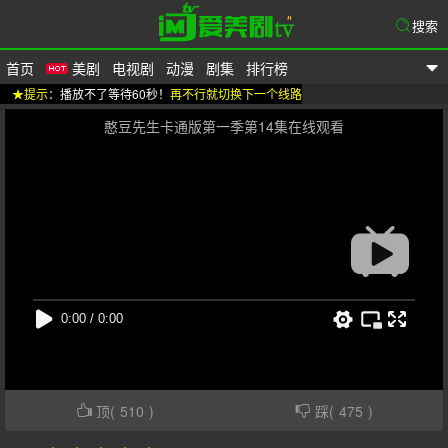
搜索
首页
美剧
电视剧
动漫
剧集
排行榜
★提示
：播放不了等待60秒！
再不行就切换下一个线路
爱美剧
憨豆先生卡通版第一季第14集在线观看
顶(
510
)
踩(
475
)