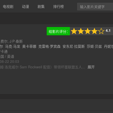
电视剧
动漫
剧集
排行榜
4.1
给影片评分：
127次评分
费尔, J·P·桑斯
尔
马克·马龙
奥卡菲娜
克雷格·罗宾森
安东尼·拉莫斯
莎姬·贝兹
丹妮尔
雷昂
/卡通
玛丽..
国 / 英语
-22 20:03
·洛克威尔 Sam Rockwell 配音）带领坏蛋联盟五人...
展开