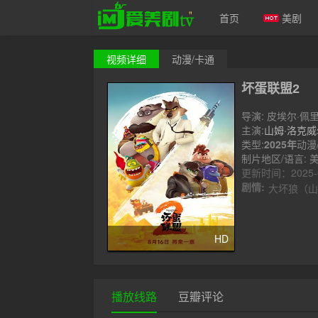
首页
美剧
视频
详细
动漫/卡通
爱美剧
坏蛋联盟2
导演: 皮埃尔·佩里
主演:
山姆·洛克威
鲁克斯
类型:
2025年
娜塔莎·
动漫
制片地区/语言: 美
更新时间：2025-08
剧情:
大坏狼（山姆
HD
播放线路
豆瓣评论