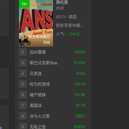
黑吃黑
top
内详
2013 / 美国
更新至第38集已完结
人气：
13412
更新至第38集已
完结
加州靡情
15509
2
斯巴达克斯Spa..
31936
3
兄弟连
4164
4
权力的游戏
12619
5
破产姐妹
16156
6
美国派
8779
7
冰与火之歌
2857
8
无耻之徒
26836
9