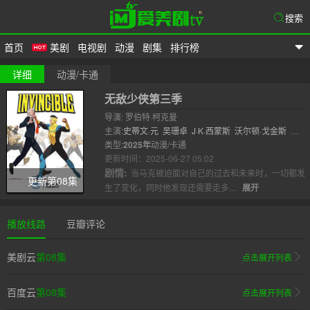
搜索
首页
美剧
电视剧
动漫
剧集
排行榜
爱美剧
详细
动漫/卡通
无敌少侠第三季
导演: 罗伯特·柯克曼
主演:
史蒂文·元
吴珊卓
J·K·西蒙斯
沃尔顿·戈金斯
塞
斯·罗根
类型:
2025年
吉莉安·雅各布斯
动漫/卡通
杰森·曼楚克斯
莎姬·贝兹
格
蕾·德..
更新时间：2025-06-27 05:02
剧情:
当马克被迫面对自己的过去和未来时，一切都发
更新第08集
生了变化，同时他发现还需要走多...
展开
播放线路
豆瓣评论
美剧云
第08集
点击展开列表
百度云
第08集
点击展开列表