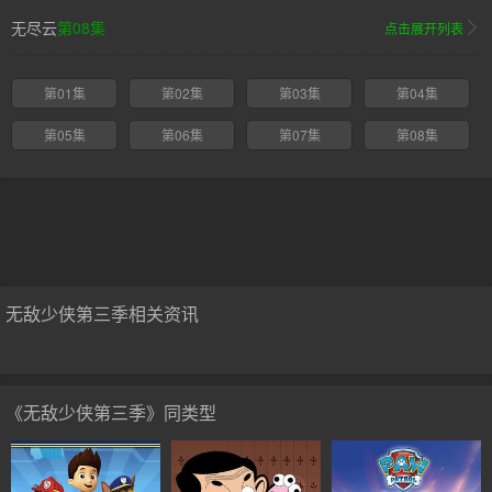
无尽云
第08集
点击展开列表
第01集
第02集
第03集
第04集
第05集
第06集
第07集
第08集
无敌少侠第三季相关资讯
《无敌少侠第三季》同类型