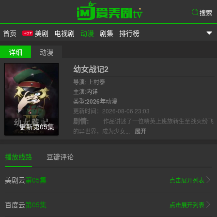
搜索
首页
美剧
电视剧
动漫
剧集
排行榜
爱美剧
详细
动漫
幼女战记2
导演: 上村泰
主演:
内详
类型:
2026年
动漫
更新时间：2026-08-06 23:03
剧情:
作品讲述了一位精英上班族转生至战火纷飞
更新第05集
的异世界，成为少女...
展开
播放线路
豆瓣评论
美剧云
第05集
点击展开列表
百度云
第05集
点击展开列表