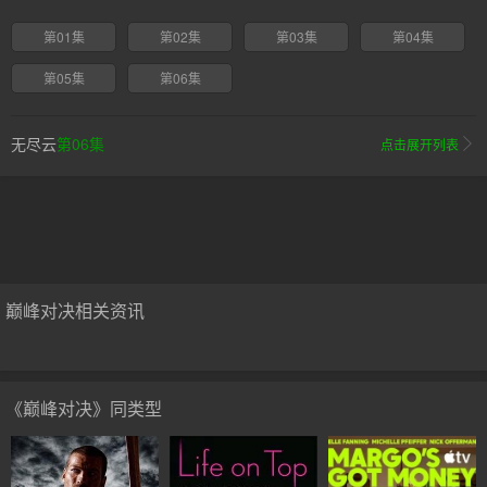
第01集
第02集
第03集
第04集
第05集
第06集
无尽云
第06集
点击展开列表
巅峰对决相关资讯
《巅峰对决》同类型