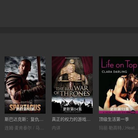
更新第10集
更新第04集
更新第13集
斯巴达克斯：复仇第二季
真正的权力的游戏第一季
顶级生活第一季
连姆·麦肯泰尔 / 马努·贝内特 / 丹尼尔·弗雷里格尔 / 彼得·门萨 / 露西·劳莱丝
内详
玛丽·勒高特,/,Heather,Vandeven,/,克里斯塔·艾恩,/,