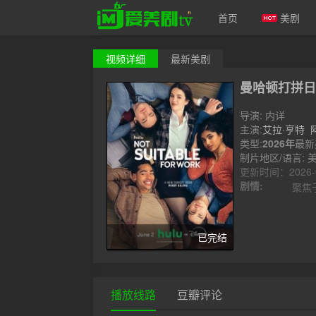
首页
美剧
视频
详细
最新美剧
爱美剧
曼哈顿打拼日
导演: 内详
主演:
艾拉·亨特
敏
类型:
格雷格·格曼
2026年
最新
制片地区/语言: 美
更新时间：2026-06
剧情:
聚焦于五
已完结
播放线路
豆瓣评论