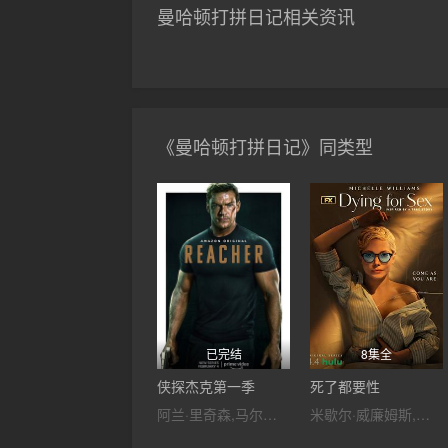
曼哈顿打拼日记相关资讯
《曼哈顿打拼日记》同类型
已完结
8集全
侠探杰克第一季
死了都要性
阿兰·里奇森,马尔科姆·古德温,薇拉·菲茨杰拉德,克莉斯汀·克鲁克,布鲁斯·麦克吉尔,克里斯·韦伯斯特,哈维·吉兰,马克斯威尔·詹金斯,库里·格拉汉姆,马克·本达维德,威利·C·卡彭特,乔纳森考斯庚,Leslie·Fray,Gavin·White,马修·马斯登,拉娜·珍·科洛斯特奇,阿莉·约翰逊,迪伦·特罗布里奇,休·汤普森,玛丽亚·斯坦,伊里·哈姆,克里斯托弗·拉塞尔,亚历桑德拉·卡斯蒂略
米歇尔·威廉姆斯,珍妮·斯蕾特,罗伯·德兰尼,杰伊·杜普拉斯,Tony Macht,扎克·罗比达斯,Tate Kenney,Eric Scott Ways,Sung Yoon,Julian Joseph,安娜贝尔·图米,尼基·博耶,张欣迪,朱利安·亚奥·焦耶洛,Drew Fonteiro,James Cribbins,Gene Thomas,马修·萨尔迪瓦,茜茜·斯派塞克,大卫·拉斯彻