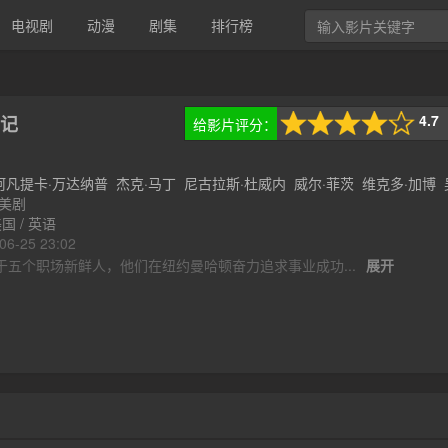
电视剧
动漫
剧集
排行榜
4.7
给影片评分：
记
3次评分
阿凡提卡·万达纳普
杰克·马丁
尼古拉斯·杜威内
威尔·菲茨
维克多·加博
美剧
梅·洪
..
国 / 英语
-25 23:02
个职场新鲜人，他们在纽约曼哈顿奋力追求事业成功...
展开