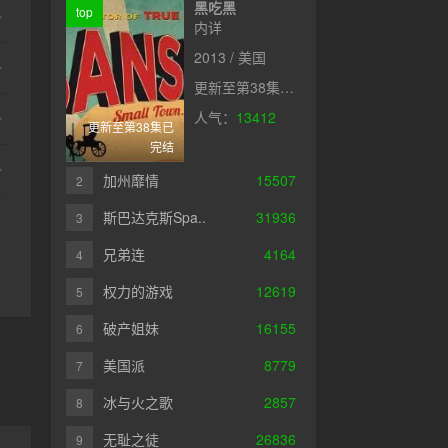
黑吃黑
top
内详
2013 / 美国
更新至第38集已完结
人气：
13412
更新至第38集已
完结
加州靡情
15507
2
斯巴达克斯Spa..
31936
3
兄弟连
4164
4
权力的游戏
12619
5
破产姐妹
16155
6
美国派
8779
7
冰与火之歌
2857
8
无耻之徒
26836
9