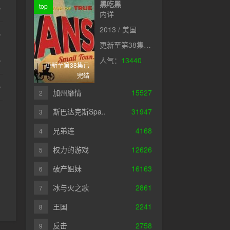
黑吃黑
top
内详
2013 / 美国
更新至第38集已完结
人气：
13440
更新至第38集已
完结
加州靡情
15527
2
斯巴达克斯Spa..
31947
3
兄弟连
4168
4
权力的游戏
12626
5
破产姐妹
16163
6
冰与火之歌
2861
7
王国
2241
8
反击
2758
9