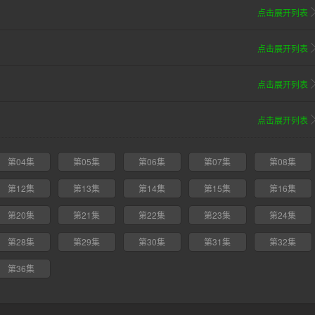
点击展开列表
点击展开列表
点击展开列表
点击展开列表
第04集
第05集
第06集
第07集
第08集
第12集
第13集
第14集
第15集
第16集
第20集
第21集
第22集
第23集
第24集
第28集
第29集
第30集
第31集
第32集
第36集