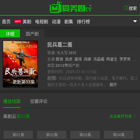
搜索
首页
美剧
电视剧
动漫
剧集
排行榜
爱美剧
详细
国产剧
民兵葛二蛋
导演: 韦大军,林柯
主演:
黄渤
高虎
童瑶
阎娜
汤晶媚
韩童生
李梦男
方
慧
类型:
尚铁龙
2012年
曾肖龙
国产剧
周建鹏
袁满
耿长军
王一鸣
王
晴
更新时间：2025-07-01 11:02
刘仪伟
康福..
剧情:
抗日战争时期，因为被人出卖，鬼子屠村，葛二
更新第33集
蛋村子里的一百五十多人全部被杀...
展开
播放线路
豆瓣评论
美剧云
第33集
点击展开列表
第01集
第02集
第03集
第04集