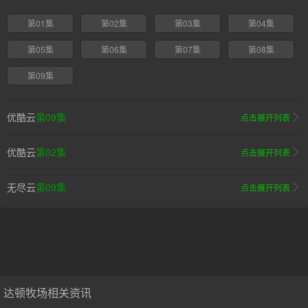
第01集
第02集
第03集
第04集
第05集
第06集
第07集
第08集
第09集
优酷云
第09集
点击展开列表
优酷云
第02集
点击展开列表
无尽云
第09集
点击展开列表
达顿牧场相关资讯