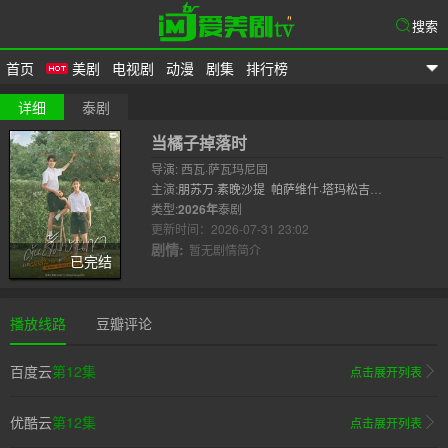
搜索
首页
美剧
电视剧
动漫
剧集
排行榜
爱美剧
详细
泰剧
当橘子掉落时
导演: 西瓦·萨瓦玛尼固
主演:
朋苏万·素晚沙提
帕萨维什·塔玛松吉
迪
类型:
Ken·Kanthee·Limpitkranon
2026年
泰剧
塔南·罗哈瓦塔那库
更新时间：2026-07-31 23:02
剧情:
暂无剧情简介
已完结
播放线路
豆瓣评论
百度云
第12集
点击展开列表
优酷云
第12集
点击展开列表