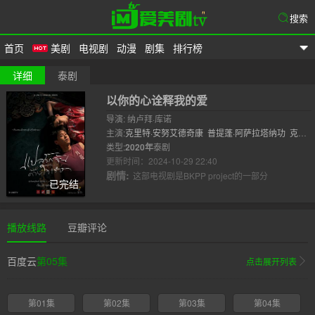
搜索
首页
美剧
电视剧
动漫
剧集
排行榜
爱美剧
详细
泰剧
以你的心诠释我的爱
导演: 纳卢拜·库诺
主演:
克里特·安努艾德奇康
普提蓬·阿萨拉塔纳功
克里
斯蒂安·波斯
类型:
2020年
泰剧
庞邦·潘亚密特
更新时间：2024-10-29 22:40
剧情:
这部电视剧是BKPP project的一部分
已完结
播放线路
豆瓣评论
百度云
第05集
点击展开列表
第01集
第02集
第03集
第04集