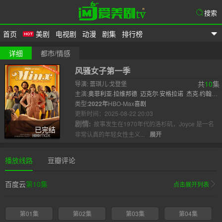
搜索
首页
美剧
电视剧
动漫
剧集
排行榜
爱美剧
详细
都市/情感
风骚女子第一季
共
10
集
导演: 蕾琪儿·戈登堡
主演:
奥菲利亚·拉维邦德
迈克尔·安格拉诺
杰克·约翰
逊
类型:
杰西卡·洛威
2022年
HBO-Max
理查德·B·拉里莫尔
喜剧
泰勒·扎克哈尔·佩
雷斯
更新时间：2025-08-22 20:03
索菲亚..
剧情:
故事发生在1970年代的洛杉矶，Joyce 是一名
已完结
非常认真的年轻女性主义...
展开
播放线路
豆瓣评论
百度云
第10集
点击展开列表
第01集
第02集
第03集
第04集