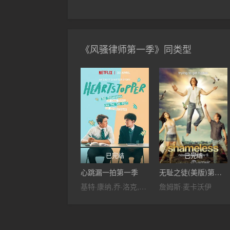
《风骚律师第一季》同类型
已完结
已完结
心跳漏一拍第一季
无耻之徒(美版)第二季
基特·康纳,乔·洛克,塞巴斯蒂安·克罗夫特,费塞友·阿金那德,约瑟夫·巴德拉玛,雪特娜·潘迪亚,雅斯敏·芬尼,William·Gao,Jenny·Walser
詹姆斯·麦卡沃伊