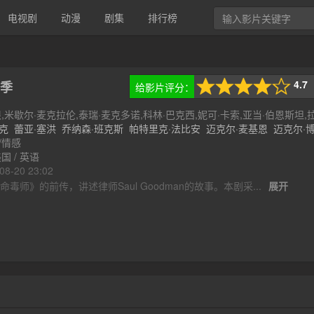
电视剧
动漫
剧集
排行榜
4.7
给影片评分：
季
25次评分
根,米歇尔·麦克拉伦,泰瑞·麦克多诺,科林·巴克西,妮可·卡索,亚当·伯恩斯坦,
纳泽,皮特·古尔德
克
蕾亚·塞洪
乔纳森·班克斯
帕特里克·法比安
迈克尔·麦基恩
迈克尔·
斯卡里斯..
/情感
国 / 英语
-20 23:02
毒师》的前传，讲述律师Saul Goodman的故事。本剧采...
展开