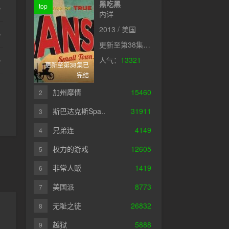
黑吃黑
top
内详
2013 / 美国
更新至第38集已完结
人气：
13321
更新至第38集已
完结
加州靡情
15460
2
斯巴达克斯Spa..
31911
3
兄弟连
4149
4
权力的游戏
12605
5
非常人贩
1419
6
美国派
8773
7
无耻之徒
26832
8
越狱
5888
9