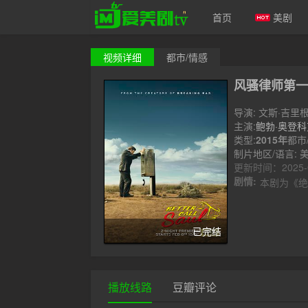
首页
美剧
视频
详细
都市/情感
爱美剧
风骚律师第一
导演: 文斯·吉里
康达基,托马斯·施
主演:
鲍勃·奥登科
维尔
类型:
2015年
丹尼斯·布特
都市
制片地区/语言: 美
更新时间：2025-08
剧情:
本剧为《绝命
已完结
播放线路
豆瓣评论