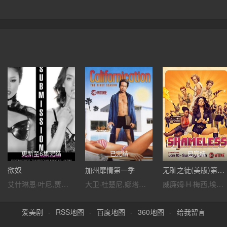
更新至6集完结
已完结
已完结
欲奴
加州靡情第一季
无耻之徒(美版)第六季
艾什琳恩·叶尼,贾斯汀·波尔蒂,斯金·迪亚蒙德,维多利亚·莱文,凯文·尼尔森,妮佳·海特洛娃,布伦特·哈维,卡拉·库什,萨拉·卢
大卫·杜楚尼,娜塔莎·麦克艾霍恩,伊万·汉德勒,帕梅拉·阿德龙,玛德琳·马丁,斯蒂芬·托布罗斯基,玛德琳·奇玛,考乐姆·吉斯·雷尼,杰森·贝盖,蕾切尔·敏纳,迈克尔·因佩里奥利,奥利弗·库珀,卡拉·盖洛,凯瑟琳·特纳,斯科特·迈克尔·福斯特,艾伯丝·戴维兹,卡拉·古奇诺,蒂姆·明钦,玛姬·格蕾斯,卡米拉·卢丁顿,戴安·法尔,伊娃·阿穆里,乔恩·卡斯丹,罗伯特·菲茨杰拉德·迪格斯,海瑟·格拉汉姆,保
威廉姆·H·梅西,埃米·罗森,杰瑞米·艾伦·怀特,伊森·卡特科斯基,卡梅隆·莫纳汉,艾玛·肯尼,史蒂夫·豪威,珊诺拉·汉普顿,德蒙特·莫罗尼,艾米莉·贝吉尔,诺尔·费舍,迈克尔·帕特里克·麦克吉尔,艾玛·格林威尔,妮科尔·布鲁姆,史蒂夫·卡兹,泰勒·贾克布·摩尔,萨莎·亚历山大,阿兰·罗森伯格,卢卡·奥利尔,杰夫·皮埃尔,迈克尔·瑞利·伯克,雪琳·芬,威尔·萨索,伊西多拉·格瑞新特,布兰登·西姆斯
爱美剧
-
RSS地图
-
百度地图
-
360地图
-
给我留言