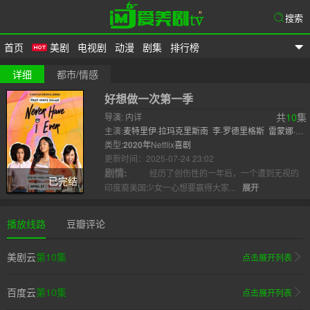
搜索
首页
美剧
电视剧
动漫
剧集
排行榜
爱美剧
详细
都市/情感
好想做一次第一季
共
10
集
导演: 内详
主演:
麦特里伊·拉玛克里斯南
李·罗德里格斯
雷蒙娜·
杨
类型:
嘉伦·李维森
2020年
Netflix
达伦·巴内特
喜剧
森德希·拉玛莫西
普娜·贾
甘纳坦
更新时间：2025-07-24 23:02
本杰..
剧情:
经历了创伤性的一年后，一个遭到无视的
已完结
印度裔美国少女一心想要赢得大家...
展开
播放线路
豆瓣评论
美剧云
第10集
点击展开列表
百度云
第10集
点击展开列表