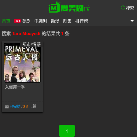
搜索
首页
美剧
电视剧
动漫
剧集
排行榜
爱美剧
搜索
Tara·Moayedi
的结果共
1
条
都市/情感
入侵第一季
已完结
/
3.5
08-12
1