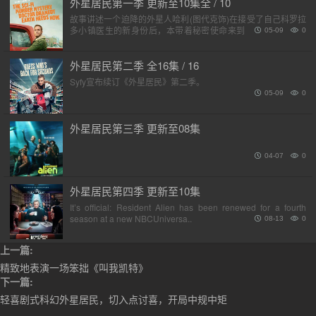
外星居民第一季 更新至10集全 / 10
故事讲述一个迫降的外星人哈利(图代克饰)在接受了自己科罗拉
多小镇医生的新身份后，本带着秘密使命来到地球的他，最终
05-09
0
提出了人生中的重大课题：人类值得拯救吗？以及为什么他们
在吃披萨..
外星居民第二季 全16集 / 16
Syfy宣布续订《外星居民》第二季。
05-09
0
外星居民第三季 更新至08集
04-07
0
外星居民第四季 更新至10集
It’s official: Resident Alien has been renewed for a fourth
season at a new NBCUniversa..
08-13
0
上一篇:
精致地表演一场笨拙《叫我凯特》
下一篇:
轻喜剧式科幻外星居民，切入点讨喜，开局中规中矩