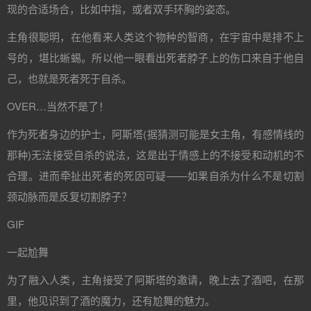
现的合适场合，比如中指，或者双手环胸的姿态。
主角很聪明，在他看来人类这个物种的智商，在宇宙中是排不上
号的，堪比蜥蜴。所以他一眼看出死者脖子上的伤口来自于他自
己，也就是死者死于自杀。
OVER…当然不是了！
作为死者身边的护士，阿斯塔(据猜测可能是女主角，有感情线的
那种)无法接受自杀的说法，这是出于情感上的不接受和动机的不
合理。进而牵扯出死者的死因可疑——如果自杀为什么不是切割
颈动脉而是反复切割脖子？
GIF
一起尬舞
为了融入人类，主角接受了阿斯塔的邀请，晚上去了酒吧，在那
里，他见识到了酒的魔力，还有尬舞的魅力。