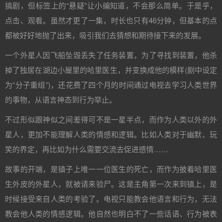
搞剧，但标签上的“悬疑”让小编知道，不会那么简单。于是乎，
点击、观看。虽然才更了一集，时长也只有46分钟，但基本的点
都被好好地抛了出来，吸引我们去猜想和期待接下来的发展。
一个外星人因飞船坠毁丢失了任务装置，为了寻找到装置，他杀
掉了独居在湖边小屋里的哈里医生，并变换成他的模样(剧中设定
为“分子重组”)，还花费了四个月的时间通过电视去学习人类世界
的事物，从语言神态到行为举止。
不过形似跟神似之间差得可不是一星半点，而作为人类以外的外
星人，更加不能理解人类的情感和逻辑。比如人类对于幽默、玩
笑的界定，再比如为什么需要交流去促进感情……
故事的开端，是镇子上唯一一位医生的死亡，而作为披着哈里医
生外皮的外星人，就被请来验尸。这是主角第一次来到镇上，是
时候接受来自人类的考验了。电视只能教会他语言和行为，无法
教会他人类的情感逻辑。他自然也明白不了一些话语、行为被表