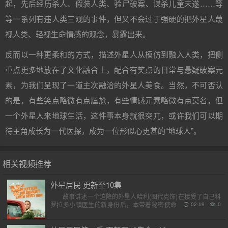
起，先后经历杀人、假装人类、验尸破案、谋杀儿童未遂……等
等一系列有违人类三观的事件，但又不会过于强硬的把外星人蔑
视人类、轻视生命情感的观念，暴露出来。
反而以一种更柔和的方式，描述外星人从模仿到融入人类，把侧
重点更多地放在了文化融合上，配合有笑点的日常与悬疑破案元
素，为我们呈现了一道主次融洽的外星人美食。当然，不可否认
的是，有些笑点略微有点尴尬，有些情感元素略微有点莫名，但
一个外星人来地球生活，这件事本身就很突兀，或许我们可以期
待主角成长为一代医探，成为一位形似心更甚的“地球人”。
相关视频推荐
外星居民 更新至10集
故事讲述一个迫降的外星人哈利(图代克饰)在接受了自己科
罗拉多小镇医生的新身份后，本带着秘密使命来到地球的他，
02-19
0
最终提出了人生中的重大课题：人类值得拯救吗？以及为什么
他们在吃..