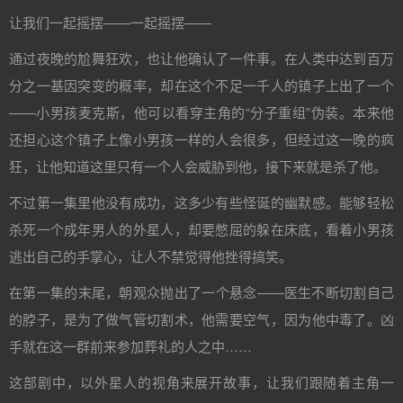
让我们一起摇摆——一起摇摆——
通过夜晚的尬舞狂欢，也让他确认了一件事。在人类中达到百万
分之一基因突变的概率，却在这个不足一千人的镇子上出了一个
——小男孩麦克斯，他可以看穿主角的“分子重组”伪装。本来他
还担心这个镇子上像小男孩一样的人会很多，但经过这一晚的疯
狂，让他知道这里只有一个人会威胁到他，接下来就是杀了他。
不过第一集里他没有成功，这多少有些怪诞的幽默感。能够轻松
杀死一个成年男人的外星人，却要憋屈的躲在床底，看着小男孩
逃出自己的手掌心，让人不禁觉得他挫得搞笑。
在第一集的末尾，朝观众抛出了一个悬念——医生不断切割自己
的脖子，是为了做气管切割术，他需要空气，因为他中毒了。凶
手就在这一群前来参加葬礼的人之中……
这部剧中，以外星人的视角来展开故事，让我们跟随着主角一