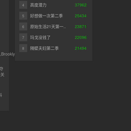
高度潜力
37962
4
好想做一次第二季
25434
5
原始生活21天第一..
23871
6
玛戈没钱了
22096
7
隔壁夫妇第二季
21494
8
,Brooklyn·Sobel,
夺
的关
科