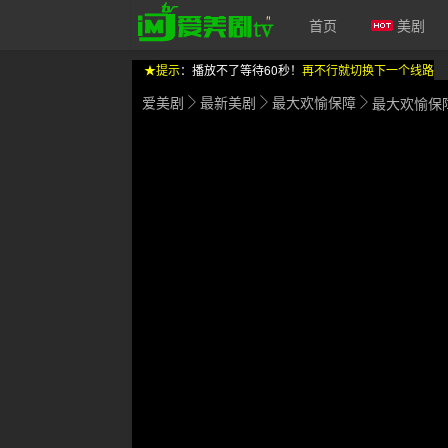
首页
美剧
★提示
：播放不了等待60秒！
再不行就切换下一个线路
爱美剧
最新美剧
最大欢愉保障
最大欢愉保
爱美剧