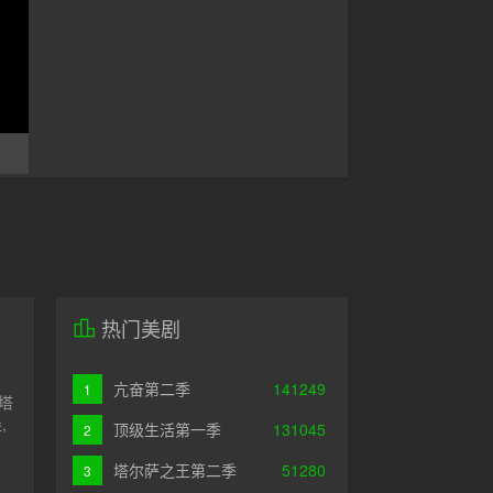
热门美剧
亢奋第二季
141249
1
塔
,
顶级生活第一季
131045
2
塔尔萨之王第二季
51280
3