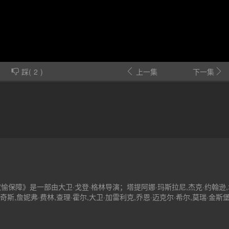
踩(
2
)
上一集
下一集
愉保障》是一部由大卫·戈登·格林导演；塔提阿娜·玛斯拉尼,杰克·约翰逊,
霍奇斯,詹妮弗·费林,查理·霍尔,大卫·加雷利克,乔恩·迈克尔·希尔,莫瑞·金斯堡