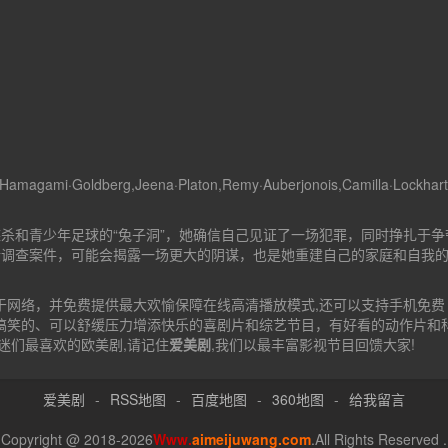
a·Hamagami·Goldberg,Jeena·Platon,Remy·Auberjonois,Camilla·Lockhart
杀和青少年足球的“兔子洞”，她确信自己见证了一场犯罪，同时挣扎于争
自行调查案件，可能会揭露一场更大的阴谋，也是她重建自己的家庭和自我
于网络，并免费提供
最大欢愉保障
在线高清播放模式,还可以支持手机免费
搞笑的、可以舒缓压力增添快乐的喜剧片和综艺节目，有好看的动作片和
迷们最喜欢的欧美剧,请记住
爱美剧
,我们以最丰富影视节目回馈大家!
爱美剧
-
RSS地图
-
百度地图
-
360地图
-
给我留言
Copyright @ 2018-2026
Www.
aimeijuwang.com
.All Rights Reserved .