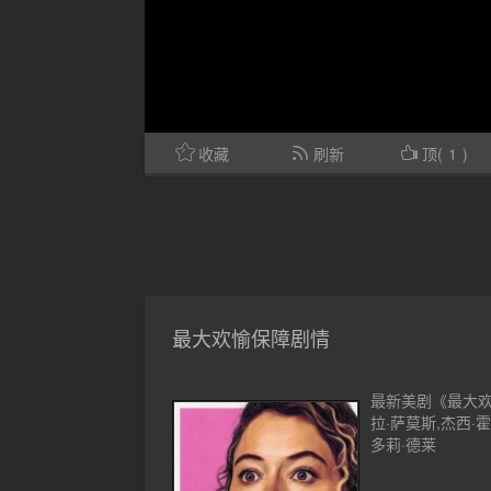
收藏
刷新
顶(
1
)
最大欢愉保障剧情
最新美剧《最大欢
拉·萨莫斯,杰西·
多莉·德莱