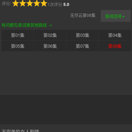
评分:
1次评分
5.0
无尽云第08集
路线选择
有问题先尝试换其他路线 →
第01集
第02集
第03集
第04集
第05集
第06集
第07集
第08集
不完美的女人剧情