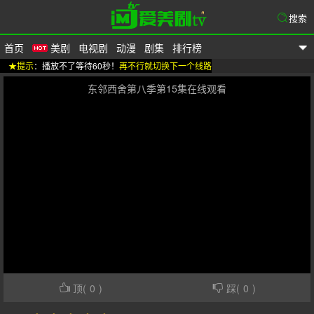
搜索
首页
美剧
电视剧
动漫
剧集
排行榜
★提示
：播放不了等待60秒！
再不行就切换下一个线路
爱美剧
东邻西舍第八季第15集在线观看
顶(
0
)
踩(
0
)