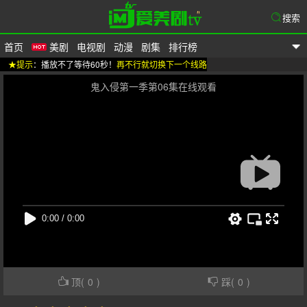
搜索
首页
美剧
电视剧
动漫
剧集
排行榜
★提示
：播放不了等待60秒！
再不行就切换下一个线路
爱美剧
鬼入侵第一季第06集在线观看
顶(
0
)
踩(
0
)