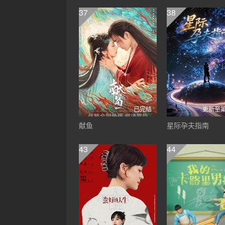
37
38
已完结
更新至第
献鱼
星际孕夫指南
43
44