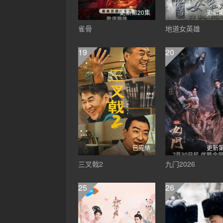
更新第20集
更新第
雀骨
地道女英雄
19
20
已完结
更新第
三叉戟2
九门2026
25
26