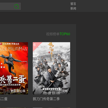
留言
新闻
视频榜单
TOP60
6
更新第33集
已完结
葛二蛋
鹊刀门传奇第二季