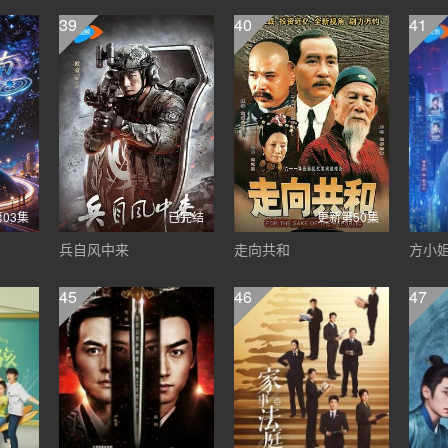
39
40
41
03集
已完结
更新第50集
兵自风中来
走向共和
方小
45
46
47