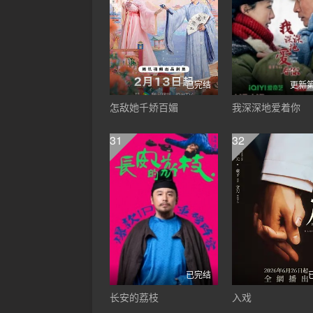
已完结
更新第
怎敌她千娇百媚
我深深地爱着你
31
32
已完结
长安的荔枝
入戏