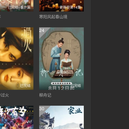
已完结+番外篇
更新至第14集
年
寒阳风起春山境
24
已完结
已完结
秒过火
柳舟记
30