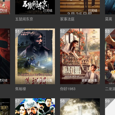
已完结
已完结
已完结
五鼠闹东京
家事法庭
莫离
51
52
53
已完结
更新第30集
更新第36集
焦裕禄
你好1983
二龙湖
57
58
59