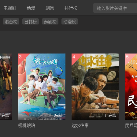
电视剧
动漫
剧集
排行榜
港台榜
日韩榜
泰剧榜
动漫榜
3
4
5
已完结
已完结
已完结
樱桃琥珀
边水往事
民兵