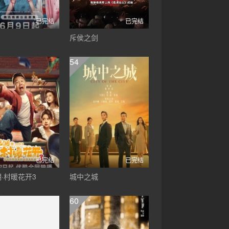
已完结
已完结
斥侯之剑
54
已完结
已完结
·村暖花开3
城中之城
60