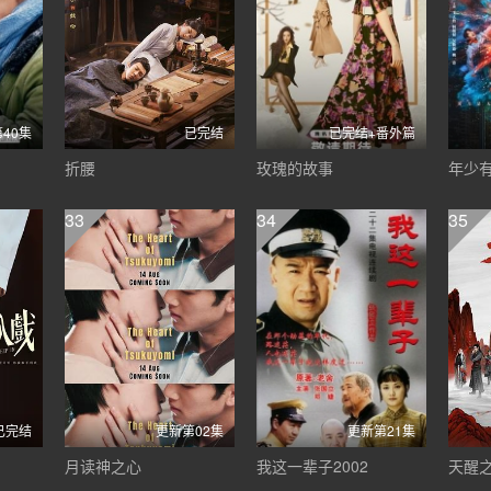
40集
已完结
已完结+番外篇
折腰
玫瑰的故事
年少
33
34
35
已完结
更新第02集
更新第21集
月读神之心
我这一辈子2002
天醒