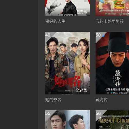
已完结
蛮好的人生
我的卡路里男孩
49
50
全24集
她的罪名
藏海传
55
56