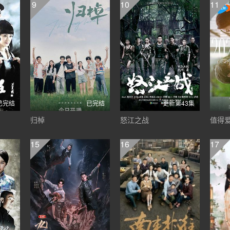
9
10
11
已完结
已完结
更新第43集
归棹
怒江之战
值得
15
16
17