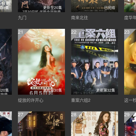
30集
更新至20集
已完结
九门
南来北往
度华
21
22
23
20集
更新第30集
更新第32集
绽放的许开心
重案六组2
这一
27
28
29