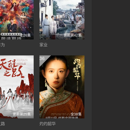
全26集
更新第42集
有为
家业
36
更新第25集
全38集
之路
灼灼韶华