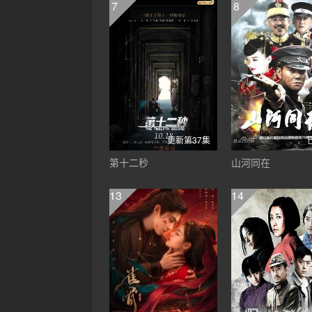
7
8
更新第37集
第十二秒
山河同在
13
14