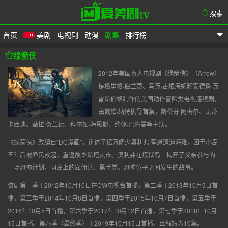
搜索
首页
美剧
电视剧
动漫
剧集
排行榜
爱美剧
绿箭侠
2012年美国真人电视剧《绿箭侠》（Arrow）
是格里格·伯兰蒂、马克·古根海姆和安德鲁·克
雷斯伯格制作的美国动作冒险类电视连续剧，
由戴维·纳特执导首集，斯蒂芬·阿梅尔、凯蒂·
卡西迪、薇拉·贺兰德、科尔顿·海恩斯、约翰·巴洛曼等主演。
《绿箭侠》改编自“DC漫画”，讲述了亿万阔少奥利弗·奎恩遭遇海难，困于小岛
五年后被渔民救起，重返故乡斯塔灵市。奥利弗在炼狱岛上揭开了父亲参与的
一场恐怖计划，同岛上的雇佣兵、黑手党、恐怖分子之间发生的故事。
该剧第一季于2012年10月10日在CW电视台首播，第二季于2013年10月9日首
播，第三季于2014年10月8日首播，第四季于2015年10月7日首播，第五季于
2016年10月5日首播，第六季于2017年10月12日首播，第七季于2018年10月
15日首播。第八季（最终季）于2019年10月15日首播，且缩短为10集。