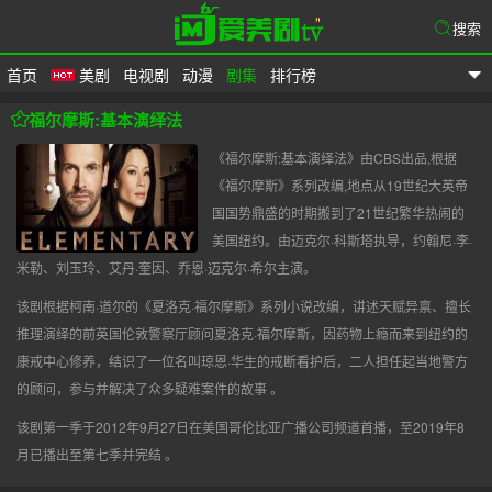
搜索
首页
美剧
电视剧
动漫
剧集
排行榜
爱美剧
福尔摩斯:基本演绎法
《福尔摩斯:基本演绎法》由CBS出品,根据
《福尔摩斯》系列改编,地点从19世纪大英帝
国国势鼎盛的时期搬到了21世纪繁华热闹的
美国纽约。由迈克尔·科斯塔执导，约翰尼·李·
米勒、刘玉玲、艾丹·奎因、乔恩·迈克尔·希尔主演。
该剧根据柯南·道尔的《夏洛克·福尔摩斯》系列小说改编，讲述天赋异禀、擅长
推理演绎的前英国伦敦警察厅顾问夏洛克·福尔摩斯，因药物上瘾而来到纽约的
康戒中心修养，结识了一位名叫琼恩·华生的戒断看护后，二人担任起当地警方
的顾问，参与并解决了众多疑难案件的故事 。
该剧第一季于2012年9月27日在美国哥伦比亚广播公司频道首播，至2019年8
月已播出至第七季并完结 。