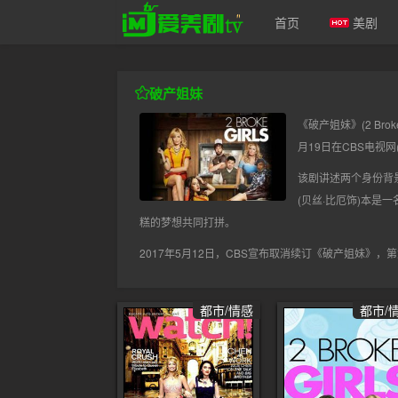
首页
美剧
爱美剧
破产姐妹
《破产姐妹》(2 Br
月19日在CBS电视
该剧讲述两个身份背
(贝丝·比厄饰)本
糕的梦想共同打拼。
2017年5月12日，CBS宣布取消续订《破产姐妹》
都市/情感
都市/