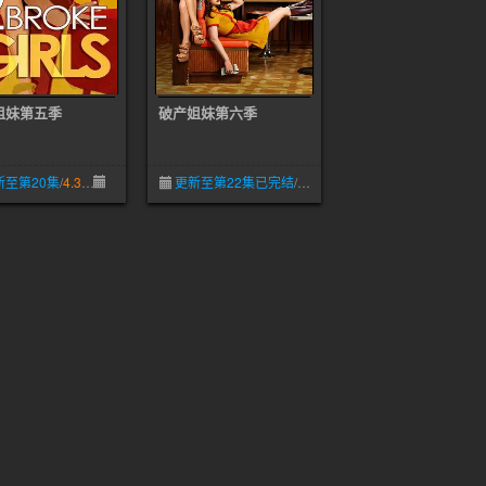
姐妹第五季
破产姐妹第六季
新至第20集
/
4.3
05-09
更新至第22集已完结
/
4.5
05-09