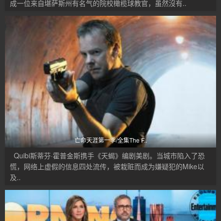
成一位来自堪萨斯州有名气的院校橄榄球教官，虽然沒有..
亡命天涯第一季/全集The F..
Quibi斯蒂芬·霍普金斯携手《天蝎》编剧美剧。当城市陷入了恐
慌，网络上虚假的信息四处流传，被栽赃而成为嫌疑犯的Mike以
及..