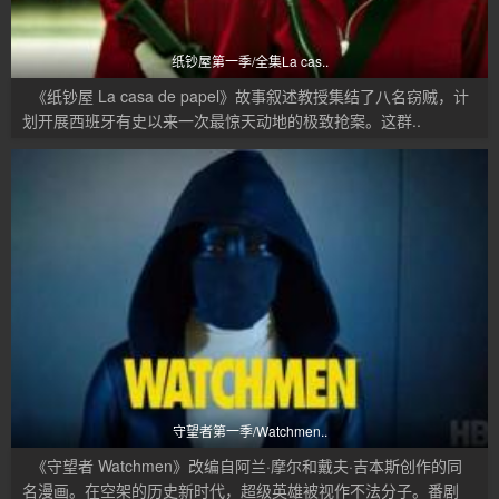
纸钞屋第一季/全集La cas..
《纸钞屋 La casa de papel》故事叙述教授集结了八名窃贼，计
划开展西班牙有史以来一次最惊天动地的极致抢案。这群..
守望者第一季/Watchmen..
《守望者 Watchmen》改编自阿兰·摩尔和戴夫·吉本斯创作的同
名漫画。在空架的历史新时代，超级英雄被视作不法分子。番剧