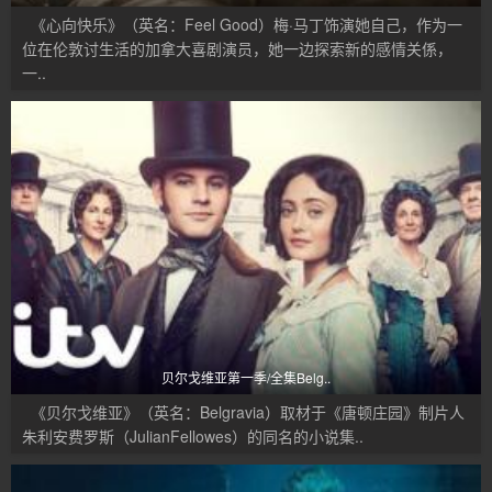
《心向快乐》（英名：Feel Good）梅·马丁饰演她自己，作为一
位在伦敦讨生活的加拿大喜剧演员，她一边探索新的感情关係，
一..
贝尔戈维亚第一季/全集Belg..
《贝尔戈维亚》（英名：Belgravia）取材于《唐顿庄园》制片人
朱利安费罗斯（JulianFellowes）的同名的小说集..