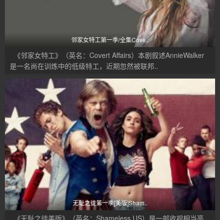
邻家女特工第一季/全集Cove..
《邻家女特工》（英名：Covert Affairs）本剧叙述AnnieWalker
是一名尚在训炼中的低级特工，近期忽然被联邦..
无耻之徒第一季[美版]Sham..
《无耻之徒美版》（英名：Shameless US）是一部收视相当亮