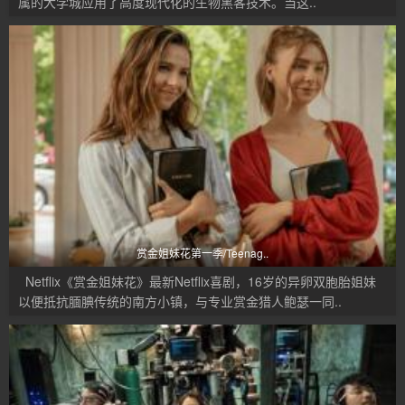
属的大学城应用了高度现代化的生物黑客技术。当这..
赏金姐妹花第一季/Teenag..
Netflix《赏金姐妹花》最新Netflix喜剧，16岁的异卵双胞胎姐妹
以便抵抗腼腆传统的南方小镇，与专业赏金猎人鲍瑟一同..