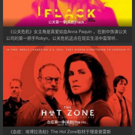
公关第一季[英剧]Flack ..
《公关危机》女主角是真爱如血Anna Paquin ，在剧中饰演公关
公司的第一把手Robyn，公关危机这点在现实生活中蛮常听..
血疫第一季[美剧]The Ho..
《血疫：埃博拉浩劫》The Hot Zone取材于理查普雷斯