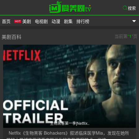
搜索
首页
美剧
电视剧
动漫
剧集
排行榜
爱美剧
当前第
“1”
页
美剧百科
生物黑客第一季[Netflix..
Netflix《生物黑客 Biohackers》叙述临床医学Mia，发现在她所