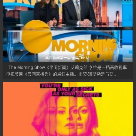
早间新闻第一季/全集The M..
The Morning Show《早间新闻》艾莉克丝·李维是一档高收视率
电视节目《晨间直播秀》的最红主播。米契·凯斯勒是与艾..