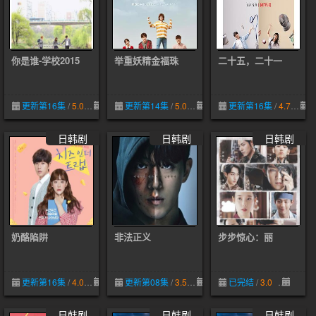
你是谁-学校2015
举重妖精金福珠
二十五，二十一
更新第16集
/
5.0
05-24
更新第14集
/
5.0
05-14
更新第16集
/
4.7
0
日韩剧
日韩剧
日韩剧
奶酪陷阱
非法正义
步步惊心：丽
更新第16集
/
4.0
05-11
更新第08集
/
3.5
05-07
已完结
/
3.0
05-01
日韩剧
日韩剧
日韩剧