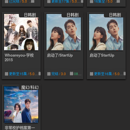
已完结
/
5.0
03-12
更新至17集
/
5.0
05-09
16集全
/
5.0
08-05
日韩剧
日韩剧
日韩剧
Whoareyou-学校
启动了/StartUp
启动了StartUp
2015
更新至15集
/
5.0
08-05
完结
/
3.0
08-05
更新至16集
/
5.0
0
魔幻/科幻
非常校护档案第一