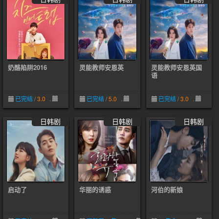
奶酪陷阱2016
灵能教师安恩英
灵能教师安恩英国
语
已完结
/
3.0
05-01
已完结
/
5.0
03-12
已完结
/
3.0
03-12
日韩剧
日韩剧
日韩剧
启动了
华丽的诱惑
河伯的新娘