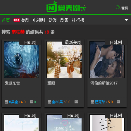
搜索
首页
美剧
电视剧
动漫
剧集
排行榜
爱美剧
搜索
南柱赫
的结果共
19
条
日韩剧
最新美剧
日韩剧
鬼谜东宫
耀眼
河伯的新娘2017
8集全
/
4.0
07-19
全30集
/
3.0
06-11
已完结
/
5.0
05-28
日韩剧
日韩剧
日韩剧